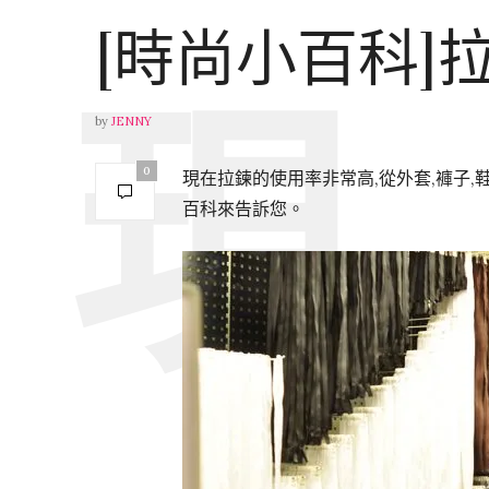
[時尚小百科]
by
JENNY
0
現在拉鍊的使用率非常高,從外套,褲子,
百科來告訴您。