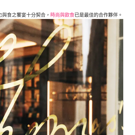
也與食之饗宴十分契合，
時尚與飲食
已是最佳的合作夥伴。