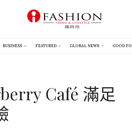
BUSINESS
FEATURED
GLOBAL NEWS
GOOD FO
erry Café 滿足
驗