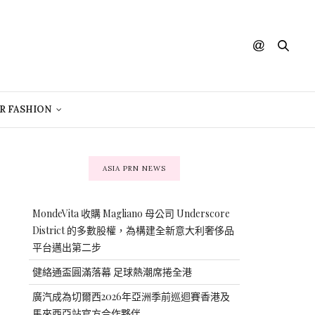
R FASHION
ASIA PRN NEWS
MondeVita 收購 Magliano 母公司 Underscore
District 的多數股權，為構建全新意大利奢侈品
平台邁出第二步
健絡通盃圓滿落幕 足球熱潮席捲全港
廣汽成為切爾西2026年亞洲季前巡迴賽香港及
馬來西亞站官方合作夥伴