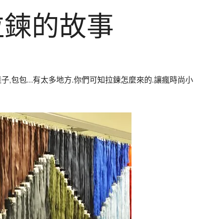
拉鍊的故事
鞋子,包包…有太多地方.你們可知拉鍊怎麼來的.讓瘋時尚小