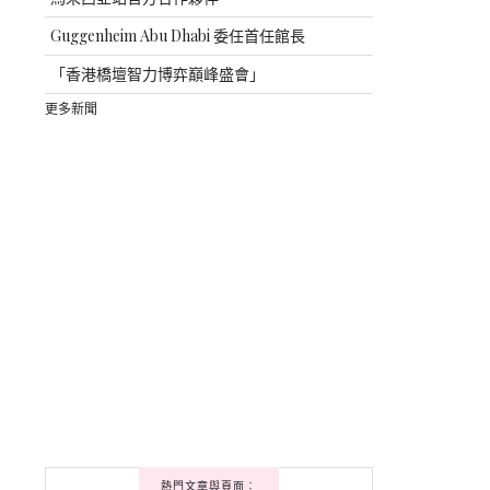
Guggenheim Abu Dhabi 委任首任館長
「香港橋壇智力博弈巔峰盛會」
更多新聞
熱門文章與頁面︰