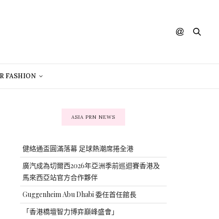
R FASHION
ASIA PRN NEWS
健絡通盃圓滿落幕 足球熱潮席捲全港
廣汽成為切爾西2026年亞洲季前巡迴賽香港及
馬來西亞站官方合作夥伴
Guggenheim Abu Dhabi 委任首任館長
「香港橋壇智力博弈巔峰盛會」