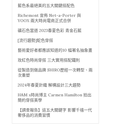
藍色系最絕美的五大關鍵搭配色
Richemont 宣佈 Net-a-Porter 與
YOOX 兩大時尚電商正式合併
礦石色當道 2023春夏色彩 青金石藍
[流行趨勢]駝色穿搭
藝術愛好者都應該知道的10 幅著名抽象畫
玫紅色時尚穿搭 三大實用搭配鐵則
從製造到做品牌 SHIRO歷經一次轉型、兩
次重塑
2024年春夏針織 解構設計三大趨勢
H&M x時尚博主 Carmen Hamilton 拍出
簡約穿搭美學
【調查報告】這五大關鍵字 影響千禧一代
奢侈品的消費習慣