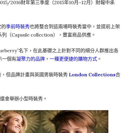
在2015/2016財年第三季度（2015年10月~12月）財報中承
次的
季前時裝秀
也將整合到這兩場時裝秀當中，並提前上架
apsule collection），豐富商品供應。
到“Burberry”名下，在此基礎之上針對不同的細分人群推出各
示一個有
凝聚力的品牌，一種更便捷的購物方式
。
時裝秀，但品牌計畫與英國男裝時裝秀
London Collections
合
市場還會舉辦小型時裝秀。