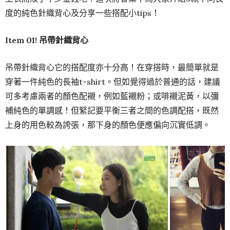
度的純色針織背心及分享一些搭配小tips！
Item 01!
吊帶針織背心
吊帶針織背心它的搭配度亦十分高！在穿搭時，最簡單就是
穿著一件純色的長袖t-shirt。但如覺得過於普通的話，建議
可多考慮兩者的顏色配襯，例如藍襯粉；或啡襯泥黃，以彌
補純色的單調感！但緊記要平衡三者之間的色調配搭，既然
上身的用色較為誇張，那下身的顏色便應偏向沉實低調。