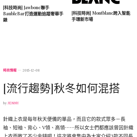
[科技時尚] Jawbone聯手
[科技時尚] Montblanc跨入智能
BaubleBar打造運動追蹤奢華手
手環新市場
錶
時尚情報
2015-12-08
[流行趨勢]秋冬如何混搭
by
JENNY
針織上衣是每年秋天便備的單品，而且它的款式眾多－長
袖、短袖、背心、V領、高領⋯⋯所以女士們都應該曾因針織
上衣而敗了不少金錢吧！這次將會集中為大家介紹3款不同長