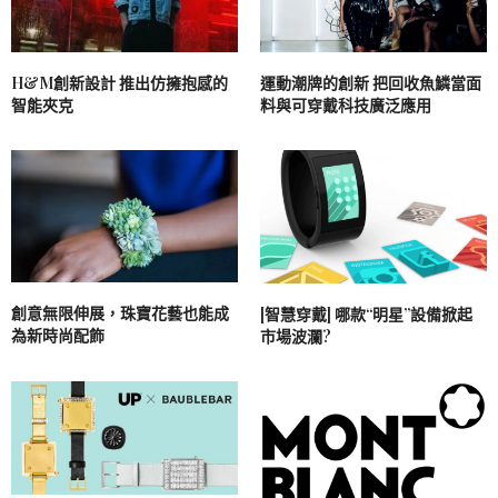
H&M創新設計 推出仿擁抱感的
運動潮牌的創新 把回收魚鱗當面
智能夾克
料與可穿戴科技廣泛應用
創意無限伸展，珠寶花藝也能成
[智慧穿戴] 哪款“明星”設備掀起
為新時尚配飾
市場波瀾?