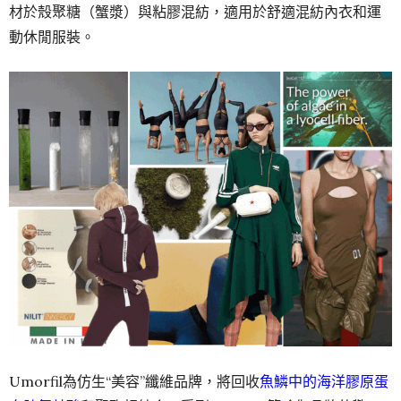
材於殼聚糖（蟹漿）與粘膠混紡，適用於舒適混紡內衣和運
動休閒服裝。
Umorfil為仿生“美容”纖維品牌，將回收
魚鱗中的海洋膠原蛋