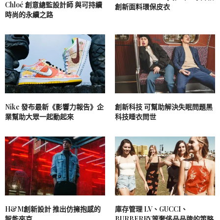
Chloé 創意總監設計師 與可持續
創新面料環保皮衣
時尚的永續之路
Nike 發布最新《影響力報告》企
創新科技 可幫助解決失眠問題黑
業幫助大眾一起動起來
科技睡衣問世
H&M創新設計 推出仿擁抱感的
庫存管理 LV、GUCCI、
智能夾克
BURBERRY等奢侈品品牌的策略