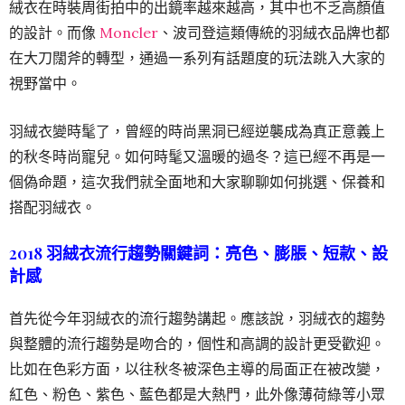
絨衣在時裝周街拍中的出鏡率越來越高，其中也不乏高顏值
的設計。而像
Moncler
、波司登這類傳統的羽絨衣品牌也都
在大刀闊斧的轉型，通過一系列有話題度的玩法跳入大家的
視野當中。
羽絨衣變時髦了，曾經的時尚黑洞已經逆襲成為真正意義上
的秋冬時尚寵兒。如何時髦又溫暖的過冬？這已經不再是一
個偽命題，這次我們就全面地和大家聊聊如何挑選、保養和
搭配羽絨衣。
2018 羽絨衣流行趨勢關鍵詞：亮色、膨脹、短款、設
計感
首先從今年羽絨衣的流行趨勢講起。應該說，羽絨衣的趨勢
與整體的流行趨勢是吻合的，個性和高調的設計更受歡迎。
比如在色彩方面，以往秋冬被深色主導的局面正在被改變，
紅色、粉色、紫色、藍色都是大熱門，此外像薄荷綠等小眾