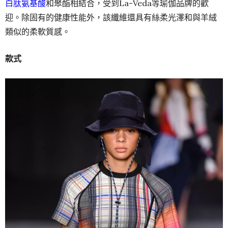
白肽氨基酸
和聚酯相結合，受到La-Veda等瑜伽品牌的歡
迎。除固有的健康性能外，該纖維還具有絲柔光澤和與羊絨
類似的柔軟質感。
款式