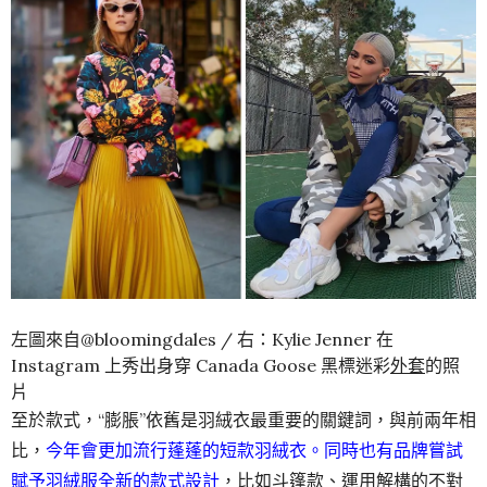
左圖來自@bloomingdales / 右：Kylie Jenner 在
Instagram 上秀出身穿 Canada Goose 黑標迷彩
外套
的照
片
至於款式，“膨脹”依舊是羽絨衣最重要的關鍵詞，與前兩年相
比，
今年會更加流行蓬蓬的短款羽絨衣。同時也有品牌嘗試
賦予羽絨服全新的款式設計
，比如斗篷款、運用解構的不對