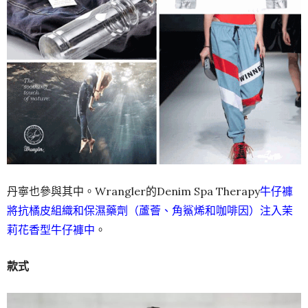
丹寧也參與其中。Wrangler的Denim Spa Therapy
牛仔褲
將抗橘皮組織和保濕藥劑（蘆薈、角鯊烯和咖啡因）注入茉
莉花香型牛仔褲中
。
款式