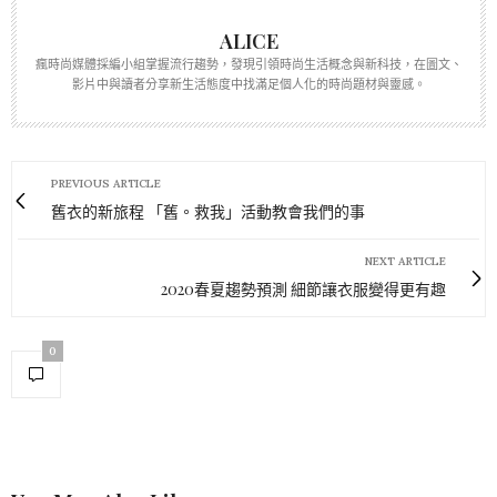
ALICE
瘋時尚媒體採編小組掌握流行趨勢，發現引領時尚生活概念與新科技，在圖文、
影片中與讀者分享新生活態度中找滿足個人化的時尚題材與靈感。
PREVIOUS ARTICLE
舊衣的新旅程 「舊。救我」活動教會我們的事
NEXT ARTICLE
2020春夏趨勢預測 細節讓衣服變得更有趣
0