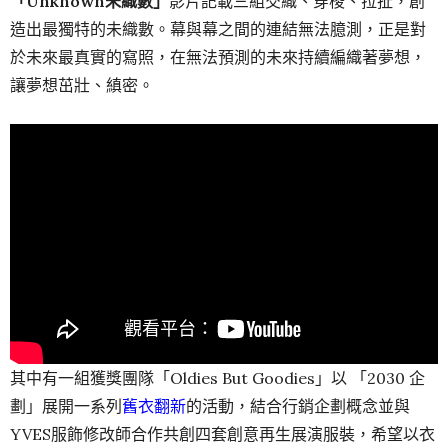
「Unknown未織數」
影片記載三組交織、穿梭、拉扯，創
造出最獨特的未織數。幕與幕之間的連結無法臆測，正是對
於未來最真實的寫照，在無法預測的未來持續編織著夢想，
讓夢想茁壯、縝密。
其中有一組獲獎團隊「Oldies But Goodies」以 「2030 企
劃」展開一系列
舊衣翻新
的活動，結合行銷企劃概念並與
YVES服飾修改師合作共創四套創意再生展演服裝，希望以衣