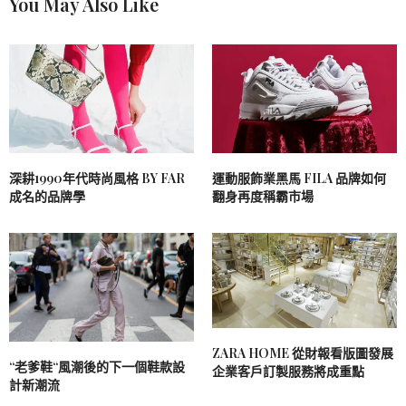
You May Also Like
深耕1990年代時尚風格 BY FAR
運動服飾業黑馬 FILA 品牌如何
成名的品牌學
翻身再度稱霸市場
ZARA HOME 從財報看版圖發展
“老爹鞋“風潮後的下一個鞋款設
企業客戶訂製服務將成重點
計新潮流