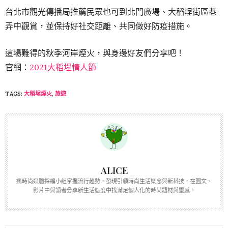
台北市觀光傳播局推薦民眾也可到北門廣場、大稻埕街區巷
弄中觀賞，並保持好社交距離、共同做好防疫措施。
這場難得的秋季河岸煙火，與身邊好友們分享吧！
官網：
2021大稻埕情人節
TAGS:
大稻埕煙火
,
旅遊
ALICE
瘋時尚媒體採編小組掌握流行趨勢，發現引領時尚生活概念與新科技，在圖文、
影片中與讀者分享新生活態度中找滿足個人化的時尚題材與靈感。