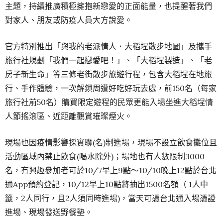
主題，持續推廣積極擁抱新戀愛的正面能量，也提醒著我們
對家人、朋友或防疫人員大方說愛。
官方特別推出「與我的老派情人．大稻埕散步地圖」及攜手
旅行社規劃「我們一起戀愛吧！」、「大稻埕製造」、「老
房子新生命」等三條老街散步旅遊行程，包含大稻埕在地旅
行、手作體驗，一次解鎖周遭好吃好玩去處，前150名（每家
旅行社前50名）購買限定遊程的民眾更能入場坐進大稻埕情
人節搖滾區、近距離觀賞璀璨煙火。
現場也因疫情影響採實聯(名)制進場，現場不設立飲食攤位且
活動區域內禁止飲食(喝水除外)；場地也有人數限制3000
名，有興趣參加者可於10/7早上9點～10/10晚上12點於台北
通App預約登記，10/12早上10點將抽出1500名額（ 1人中
籤，2人同行，且2人須同時進場)，當天可憑台北通入場憑證
進場、現場發送野餐墊。