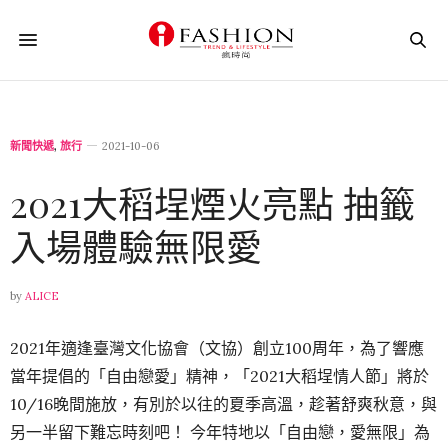
新聞快遞
,
旅行
2021-10-06
2021大稻埕煙火亮點 抽籤
入場體驗無限愛
by
ALICE
2021年適逢臺灣文化協會（文協）創立100周年，為了響應
當年提倡的「自由戀愛」精神，「2021大稻埕情人節」將於
10/16晚間施放，有別於以往的夏季高溫，趁著舒爽秋意，與
另一半留下難忘時刻吧！ 今年特地以「自由戀，愛無限」為