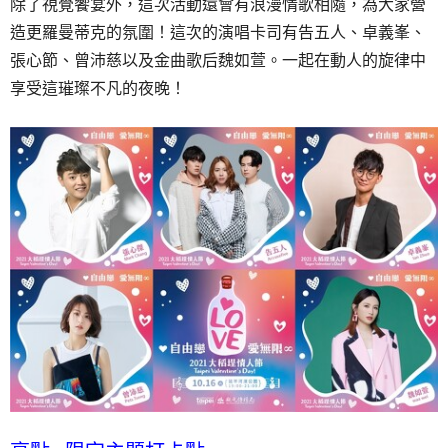
除了視覺饗宴外，這次活動還會有浪漫情歌相隨，為大家營
造更羅曼蒂克的氛圍！這次的演唱卡司有告五人、卓義峯、
張心節、曾沛慈以及金曲歌后魏如萱。一起在動人的旋律中
享受這璀璨不凡的夜晚！