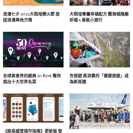
浪漫七夕 2022大稻埕煙火節 放
大稻埕專屬幸福配方 霞海城隍廟
送浪漫與地方情
祈福 x 香氣小旅行
全球美食界的經典 50 Best 幫你
夯旅遊 高消費的「健康旅遊」成
挑出十大世界名菜
為新首選
《路易威登城市指南》更新版 發