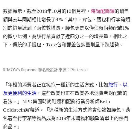
數據顯示，截至2018年10月的10個月裡，
時尚配飾類
的銷售
額與去年同期相比增長了4%。其中，背包、腰包和行李箱類
別的銷量達到了兩位數增長，腰包更是以僅佔時尚類配飾1%
的微小比例，為該行業貢獻了近四分之一的增長量，相比之
下，傳統的手提包、Tote包和郵差包銷量則呈下跌趨勢。
RIMOWA Supreme 聯名款設計 來源：Pinterest
「年輕的消費者正在擁抱一種新的生活方式，比如
旅行、以
及更便利的生活
，這些改變也正在改變各地消費者對配飾的
看法，」NPD集團時尚鞋類和配飾行業分析師Beth
Goldstein解釋道，「這種新的生活方式將會使諸如腰包、背
包甚至行李箱等物品成為2018年末購物和願望清單上的熱門
商品。」