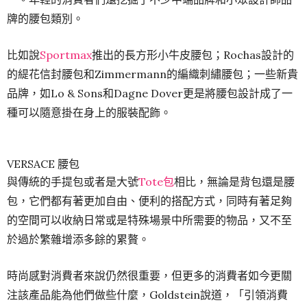
牌的腰包類別。
比如說
Sportmax
推出的長方形小牛皮腰包；Rochas設計的
的緹花信封腰包和Zimmermann的編織刺繡腰包；一些新貴
品牌，如Lo & Sons和Dagne Dover更是將腰包設計成了一
種可以隨意掛在身上的服裝配飾。
VERSACE 腰包
與傳統的手提包或者是大號
Tote包
相比，無論是背包還是腰
包，它們都有著更加自由、便利的搭配方式，同時有著足夠
的空間可以收納日常或是特殊場景中所需要的物品，又不至
於過於繁雜增添多餘的累贅。
時尚感對消費者來說仍然很重要，但更多的消費者如今更關
注該產品能為他們做些什麼，Goldstein說道，「引領消費