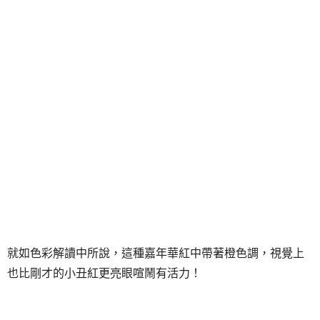
就如色彩解讀中所說，這種嘉年華紅中帶著橙色調，視覺上
也比剛才的小丑紅更亮眼喧鬧有活力！