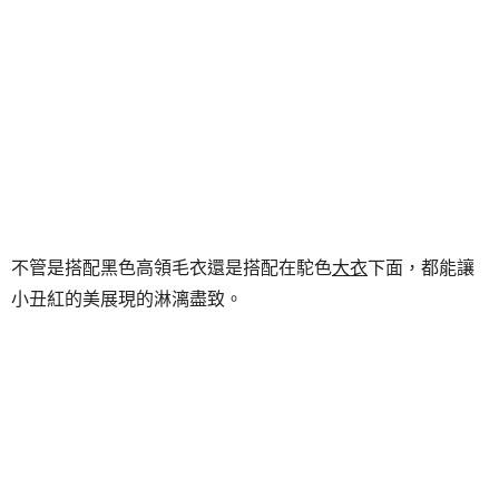
不管是搭配黑色高領毛衣還是搭配在駝色
大衣
下面，都能讓
小丑紅的美展現的淋漓盡致。