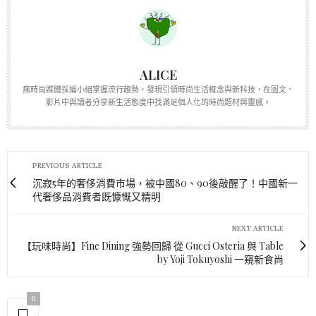
ALICE
瘋時尚媒體採編小組掌握流行趨勢，發現引領時尚生活概念與新科技，在圖文、
影片中與讀者分享新生活態度中找滿足個人化的時尚題材與靈感。
PREVIOUS ARTICLE
沉寂5年的奢侈消費市場，被中國80、90後敲醒了！中國新一
代奢侈品消費者既慷慨又精明
NEXT ARTICLE
【玩味時尚】Fine Dining 強勢回歸 從 Gucci Osteria 與 Table
by Yoji Tokuyoshi 一窺新食尚
0