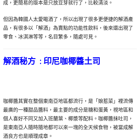
成，更簡易的版本是只放豆芽就行了，比較清淡。
但因為韓國人太愛喝酒了，所以出現了很多更便捷的解酒產
品，有很多以「解酒」為賣點的功能性飲料，後來還出現了
零食、冰淇淋等等，名目繁多，隨處可見。
解酒秘方 :
印尼咖椰醬土司
咖椰醬其實在整個東南亞地區都流行，是「娘惹菜」裡流傳
最廣的一種甜品醬料，最主要的成分是糖和蛋黃，視地區和
個人喜好不同又加入班蘭葉、椰漿等配料。咖椰醬抹吐司，
是東南亞人隨時隨地都可以來一塊的全天候食物，被當成解
酒良方也是順理成章。