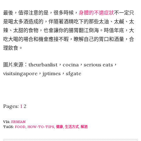
最後，值得注意的是，很多時候，
身體的不適症狀
不一定只
是喝太多酒造成的，伴隨著酒精吃下的那些太油、太鹹、太
辣、太甜的食物，也會讓你的腸胃翻江倒海。時值年底，大
吃大喝的場合和機會應接不暇，瞭解自己的胃口和酒量，合
理飲食。
圖片來源：theurbanlist，cocina，serious eats，
visitsingapore，jptimes，sfgate
Pages:
1
2
VIA:
JIEMIAN
TAGS:
FOOD
,
HOW-TO-TIPS
,
健康
,
生活方式
,
解酒