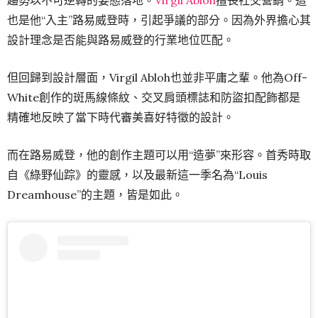
趨勢以不可逆轉的姿態落地。
Virgil Abloh
擅長社交營銷。這
也是他“入主”路易威登時，引起爭議的部分。因為外界擔心其
設計理念是否能與路易威登的行業地位匹配。
但回歸到設計層面，Virgil Abloh也並非平庸之輩。他為Off-
White創作的斑馬線條紋、交叉肩頭標誌和防盜扣配飾都是
精確地反映了當下時代審美喜好特徵的設計。
而在路易威登，他的創作主題可以用“造夢”來形容。首秀時取
自《綠野仙踪》的靈感，以及最新這一季名為“Louis
Dreamhouse”的主題，皆是如此。