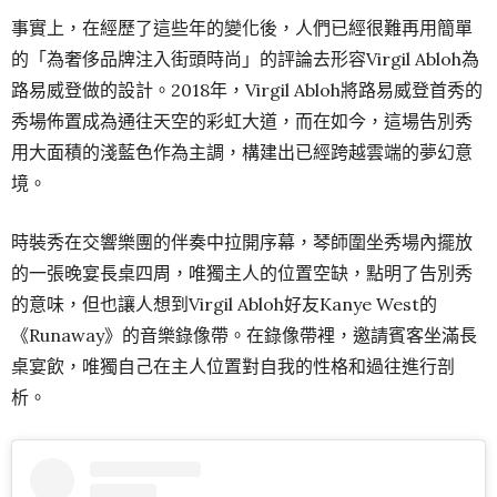
事實上，在經歷了這些年的變化後，人們已經很難再用簡單
的「為奢侈品牌注入街頭時尚」的評論去形容Virgil Abloh為
路易威登做的設計。2018年，Virgil Abloh將路易威登首秀的
秀場佈置成為通往天空的彩虹大道，而在如今，這場告別秀
用大面積的淺藍色作為主調，構建出已經跨越雲端的夢幻意
境。
時裝秀在交響樂團的伴奏中拉開序幕，琴師圍坐秀場內擺放
的一張晚宴長桌四周，唯獨主人的位置空缺，點明了告別秀
的意味，但也讓人想到Virgil Abloh好友Kanye West的
《Runaway》的音樂錄像帶。在錄像帶裡，邀請賓客坐滿長
桌宴飲，唯獨自己在主人位置對自我的性格和過往進行剖
析。