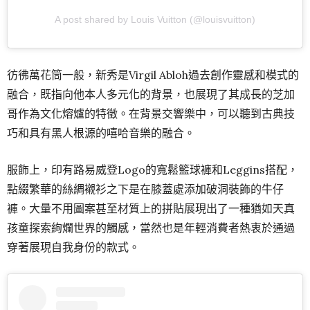
A post shared by Louis Vuitton (@louisvuitton)
彷彿萬花筒一般，新秀是Virgil Abloh過去創作靈感和模式的
融合，既指向他本人多元化的背景，也展現了其成長的芝加
哥作為文化熔爐的特徵。在背景交響樂中，可以聽到古典技
巧和具有黑人根源的嘻哈音樂的融合。
服飾上，印有路易威登Logo的寬鬆籃球褲和Leggins搭配，
點綴繁華的絲綢襯衫之下是在膝蓋處添加破洞裝飾的牛仔
褲。大量不用圖案甚至材質上的拼貼展現出了一種猶如天真
孩童探索絢爛世界的觸感，當然也是年輕消費者熱衷於通過
穿著展現自我身份的款式。