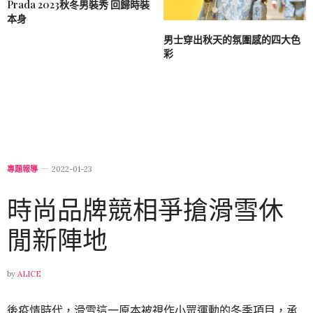
Prada 2023秋冬男裝秀 回歸時裝
本身
男士穿出秋天的氛圍感的四大色
彩
專題報導
2022-01-23
時尚品牌競相爭搶滑雪休
閒新陣地
by
ALICE
後疫情時代，滑雪這一原本被視作小眾運動的冬季項目，承