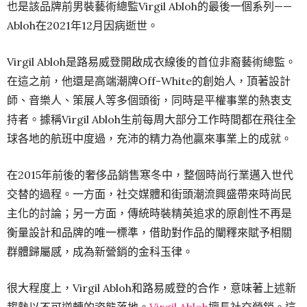
也是該品牌前男裝藝術總監Virgil Abloh的最後一個系列——
Abloh在2021年12月因病逝世。
Virgil Abloh是路易威登開啟成衣線後的首位非裔藝術總監。
在這之前，他還是高端潮牌Off-White的創始人，頂著設計
師、音樂人、策展人等多個頭銜，同時是平權事業的熱衷支
持者。據稱Virgil Abloh生前每周大部分工作時間都在飛往全
球各地的航班中度過，充沛的精力為他贏來事業上的成就。
在2015年前後的奢侈品銷售寒冬中，整個時尚行業邁入世代
交替的過程。一方面，社交媒體和街頭潮流興盛帶來時尚民
主化的討論；另一方面，傳統時裝精英追求的原創性不再是
衡量設計和品牌的唯一標準，借助對作品的闡釋來賦予相關
群體歸屬感，成為新營銷的金科玉律。
很大程度上，Virgil Abloh和路易威登的合作，意味著上述新