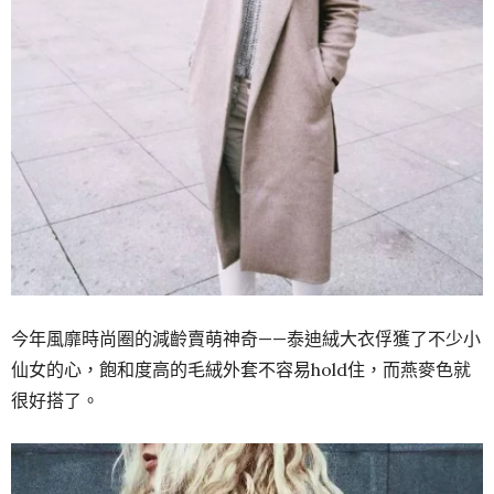
今年風靡時尚圈的減齡賣萌神奇——泰迪絨大衣俘獲了不少小
仙女的心，飽和度高的毛絨外套不容易hold住，而燕麥色就
很好搭了。