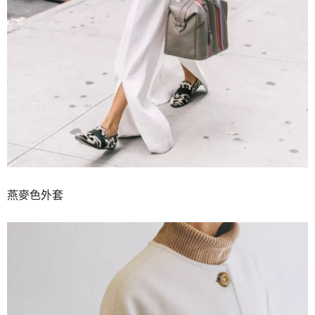
燕麥色外套