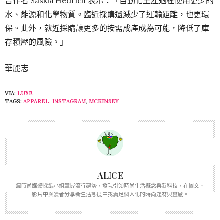
合作者 Saskia Hedrich 表示：「自動化生產過程使用更少的
水、能源和化學物質。臨近採購還減少了運輸距離，也更環
保。此外，就近採購讓更多的按需成產成為可能，降低了庫
存積壓的風險。」
華麗志
VIA:
LUXE
TAGS:
APPAREL
,
INSTAGRAM
,
MCKINSEY
ALICE
瘋時尚媒體採編小組掌握流行趨勢，發現引領時尚生活概念與新科技，在圖文、
影片中與讀者分享新生活態度中找滿足個人化的時尚題材與靈感。