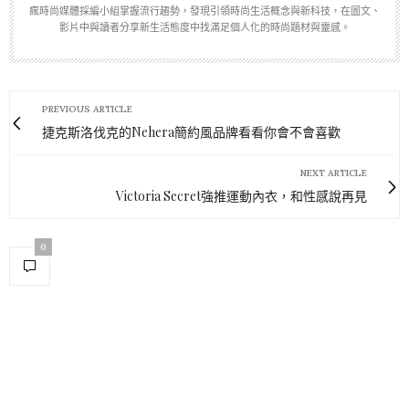
瘋時尚媒體採編小組掌握流行趨勢，發現引領時尚生活概念與新科技，在圖文、
影片中與讀者分享新生活態度中找滿足個人化的時尚題材與靈感。
PREVIOUS ARTICLE
捷克斯洛伐克的Nehera簡約風品牌看看你會不會喜歡
NEXT ARTICLE
Victoria Secret強推運動內衣，和性感說再見
0