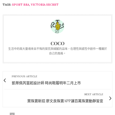
TAGS:
SPORT BRA
,
VICTORIA SECRET
COCO
生活中的兩大靈魂來自不悔的探究與細膩的品味，在理性與感性中創作一種屬於
自己的風格。
PREVIOUS ARTICLE
凱蒂佩芮當起設計師 時尚鞋履明年二月上市
NEXT ARTICLE
賞珠寶新招 廖文良珠寶APP讓百萬珠寶動靜皆宜