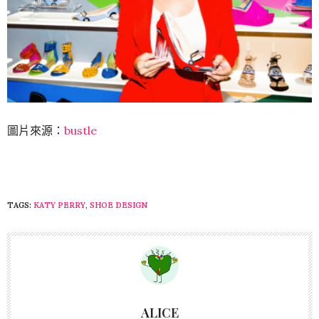
圖片來源：
bustle
TAGS:
KATY PERRY
,
SHOE DESIGN
ALICE