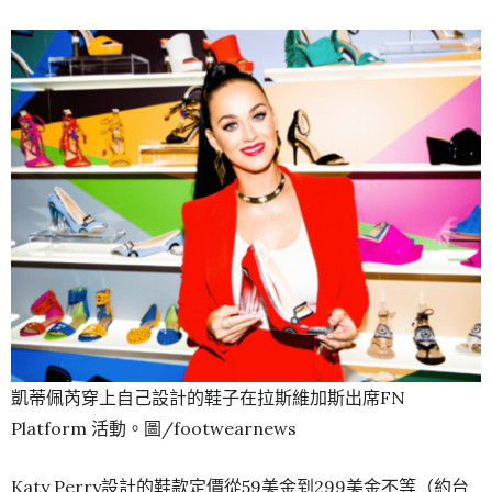
凱蒂佩芮穿上自己設計的鞋子在拉斯維加斯出席FN
Platform 活動。圖/footwearnews
Katy Perry設計的鞋款定價從59美金到299美金不等（約台