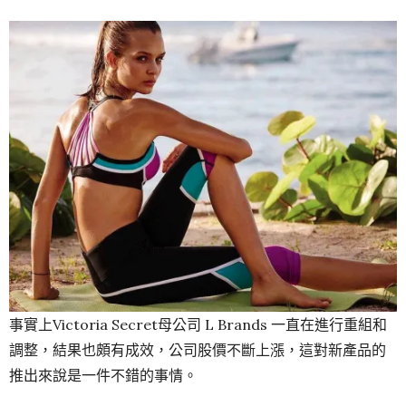
事實上Victoria Secret母公司 L Brands 一直在進行重組和
調整，結果也頗有成效，公司股價不斷上漲，這對新產品的
推出來說是一件不錯的事情。