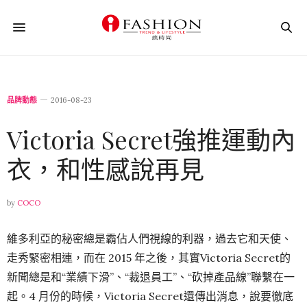
品牌動態
2016-08-23
Victoria Secret強推運動內
衣，和性感說再見
by
COCO
維多利亞的秘密總是霸佔人們視線的利器，過去它和天使、
走秀緊密相連，而在 2015 年之後，其實Victoria Secret的
新聞總是和“業績下滑”、“裁退員工”、“砍掉產品線”聯繫在一
起。4 月份的時候，Victoria Secret還傳出消息，說要徹底