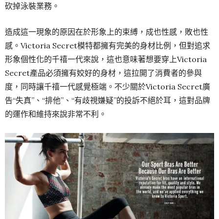
砍掉泳裝業務。
造成這一現象的原因在於形象上的束縛，成也性感，敗也性
感。Victoria Secret模特都擁有完美的身材比例，但對追求
形象個性化的千禧一代來說，這也意味著想要穿上Victoria
Secret產品必須擁有姣好的身材，這拉開了消費者的參與
度，同時讓千禧一代感覺極端。不少關於Victoria Secret廣
告“失真”、“排他”、“有歧視嫌疑”的投訴不絕於耳，這對品牌
的運作和維持來說非常不利。