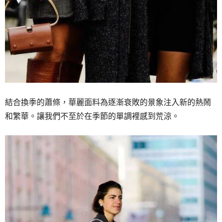
結合換季的蕭條，華麗面料為逐漸衰敗的景象注入新的熱鬧
和繁華。讓我們不至於在季節的單調裡感到荒涼。