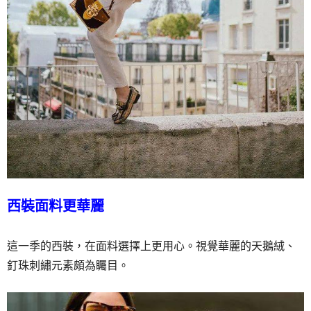
西裝面料更華麗
這一季的西裝，在面料選擇上更用心。視覺華麗的天鵝絨、
釘珠刺繡元素頗為矚目。