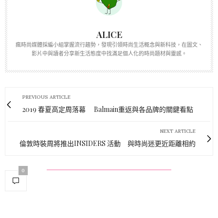
ALICE
瘋時尚媒體採編小組掌握流行趨勢，發現引領時尚生活概念與新科技，在圖文、
影片中與讀者分享新生活態度中找滿足個人化的時尚題材與靈感。
PREVIOUS ARTICLE
2019 春夏高定周落幕 Balmain重返與各品牌的關鍵看點
NEXT ARTICLE
倫敦時裝周將推出INSIDERS 活動 與時尚迷更近距離相約
0