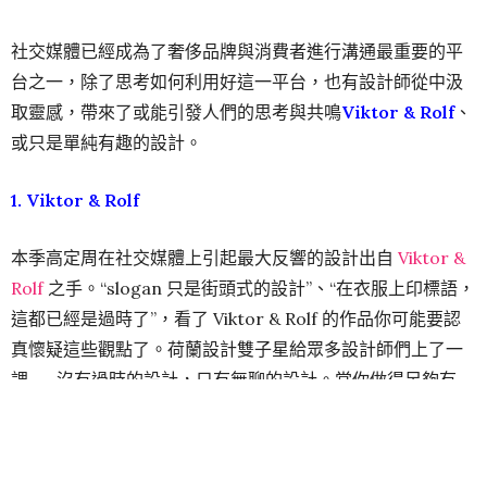
社交媒體已經成為了奢侈品牌與消費者進行溝通最重要的平
台之一，除了思考如何利用好這一平台，也有設計師從中汲
取靈感，帶來了或能引發人們的思考與共鳴
Viktor & Rolf
、
或只是單純有趣的設計。
1. Viktor & Rolf
本季高定周在社交媒體上引起最大反響的設計出自
Viktor &
Rolf
之手。“slogan 只是街頭式的設計”、“在衣服上印標語，
這都已經是過時了”，看了 Viktor & Rolf 的作品你可能要認
真懷疑這些觀點了。荷蘭設計雙子星給眾多設計師們上了一
課——沒有過時的設計，只有無聊的設計。當你做得足夠有
趣，即便錯過了熱點，依舊能夠引起圍觀。