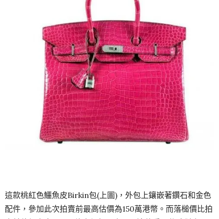
這款桃紅色鱷魚皮Birkin包(上圖)，外包上鑲嵌著鑽石和金色
配件，參加此次拍賣前最高估價為150萬港幣。而落槌價比拍