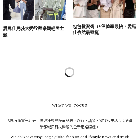
包包投資術 BV保值率最快，愛馬
愛馬仕男裝大秀詮釋樂觀輕盈主
仕依然最堅挺
題
觀點
2015-06-12
[性格養成] 內向者邁向成功
的十個好習慣
by
COCO