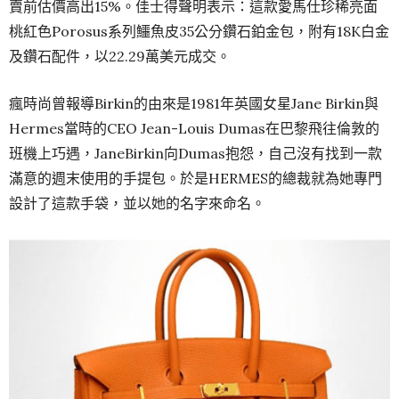
賣前估價高出15%。佳士得聲明表示：這款愛馬仕珍稀亮面
桃紅色Porosus系列鱷魚皮35公分鑽石鉑金包，附有18K白金
及鑽石配件，以22.29萬美元成交。
瘋時尚曾報導Birkin的由來是1981年英國女星Jane Birkin與
Hermes當時的CEO Jean-Louis Dumas在巴黎飛往倫敦的
班機上巧遇，JaneBirkin向Dumas抱怨，自己沒有找到一款
滿意的週末使用的手提包。於是HERMES的總裁就為她專門
設計了這款手袋，並以她的名字來命名。