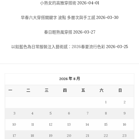
內向的人被誤解的是他們不喜歡人，或者他們不擅長與他人
社交，事實上並不是這樣的。兩種性格類型的主要區別很簡
單：性格外向傾向於與人互動，獲取他們在某些方面需要的
快樂和成功。在另一方面，內向的人通常不需要來自任何人
的能量和靈感; 相反地，他們覺得在自己身上往往就能得到。
這些深層次的思考使他們具有擁有領導能力，成功和權力的
特性，而這裡僅僅是其中的幾個：
1.他們三思而後行
他們是細膩的規劃師，內向的人作出任何草率的決定前會努
力去理解事物。