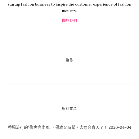
你知道奧巴馬，JK羅琳和奧黛麗·赫本有哪些共同點嗎？他們
被認為是內斂性格類型者，往往被視為害羞或社交笨拙，但
真是充滿了
非凡的才華和能力
。
而外向的人會傳達出的性格
與慣性思維，內向的人更願意堅持自己，行事交互之前認真
思考。