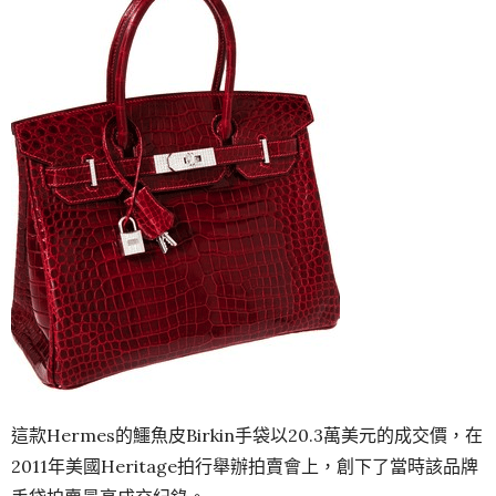
這款Hermes的鱷魚皮Birkin手袋以20.3萬美元的成交價，在
2011年美國Heritage拍行舉辦拍賣會上，創下了當時該品牌