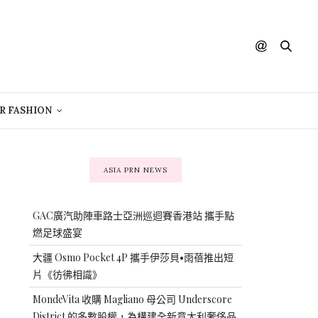
R FASHION
ASIA PRN NEWS
GAC廣汽助陣車路士亞洲巡迴賽香港站 攜手點
燃足球盛宴
大疆 Osmo Pocket 4P 攜手伊莎貝•雨蓓推出短
片《彷彿相識》
MondeVita 收購 Magliano 母公司 Underscore
District 的多數股權，為構建全新意大利奢侈品