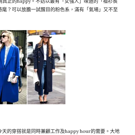
能夠真正的happy。不妨以最有「女強人」味道的「裇衫長
時麾？可以放膽一試醒目的粉色系，滿有「氣場」又不至
的穿搭就是同時兼顧工作及happy hour的需要。大地