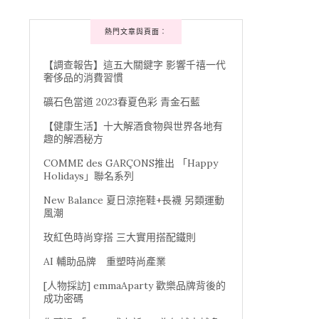
熱門文章與頁面︰
【調查報告】這五大關鍵字 影響千禧一代
奢侈品的消費習慣
礦石色當道 2023春夏色彩 青金石藍
【健康生活】十大解酒食物與世界各地有
趣的解酒秘方
COMME des GARÇONS推出 「Happy
Holidays」聯名系列
New Balance 夏日涼拖鞋+長襪 另類運動
風潮
玫紅色時尚穿搭 三大實用搭配鐵則
AI 輔助品牌 重塑時尚產業
[人物採訪] emmaAparty 歡樂品牌背後的
成功密碼