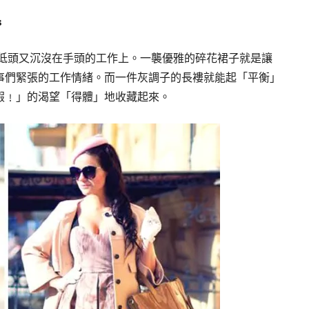
s
d，低頭又沉沒在手頭的工作上。一襲優雅的碎花裙子就是讓
事們緊張的工作情緒。而一件灰調子的長褸就能起「平衡」
假﹗」的渴望「得體」地收藏起來。