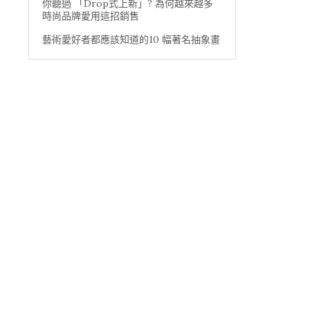
你聽過 「Drop式上新」? 為何越來越多
時尚品牌愛用這招銷售
藝術愛好者都應該知道的10 幅著名抽象畫