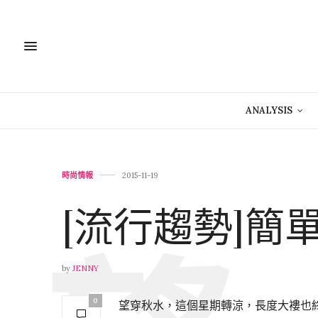
ANALYSIS
時尚情報
2015-11-19
[流行趨勢]簡
by
JENNY
0
望穿秋水，這個星期轉涼，長度大褸也