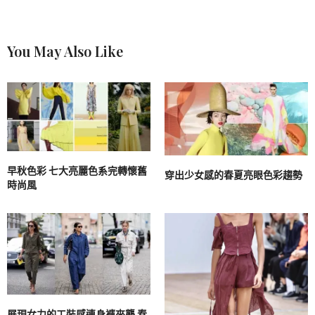
You May Also Like
早秋色彩 七大亮麗色系完轉懷舊
穿出少女感的春夏亮眼色彩趨勢
時尚風
展現女力的工裝感連身褲來襲 春