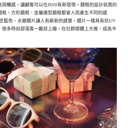
與觸感，讓顧客可以在JINS有新發現。鏡框的設計就真的
鏡框、方形鏡框、金屬邊型鏡框都會人而產生不同的感
、天空藍色、水銀鏡片讓人有嶄新的感覺，鏡片一樣具有抗UV
，很多時尚部落客一戴就上癮，在社群媒體上大推，成為今