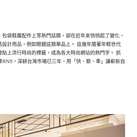
、包袋鞋履配件上等熱門話題，卻在近年來悄悄起了變化，
活設計用品，例如眼鏡這類單品上。 這幾年隨著年輕世代
被貼上流行時尚的標籤，成為各大時尚網站的熱門字。 抓
JINS，深耕台灣市場已三年，用「快、狠、準」讓嶄新自