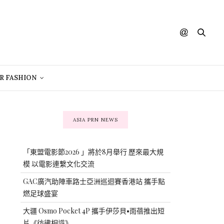
R FASHION
ASIA PRN NEWS
「東盟電影節2026 」將於8月舉行 歷來最大規
模 以電影連繫文化交流
GAC廣汽助陣車路士亞洲巡迴賽香港站 攜手點
燃足球盛宴
大疆 Osmo Pocket 4P 攜手伊莎貝•雨蓓推出短
片《彷彿相識》