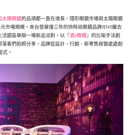
和太陽眼鏡
的品項都一直在增長，隱形眼鏡市場與太陽眼鏡
億美元市場規模。來台發展僅三年的快時尚眼鏡品牌JINS繼去
生活園區舉辦一場新品派對，以『
酒x眼鏡
』的比喻手法創
部落客們拍照分享，品牌從設計、行銷、新零售經營處處創
程式。